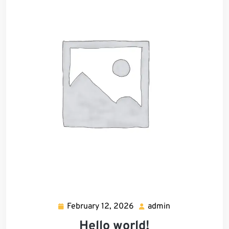
February 12, 2026
admin
February
admin
12,
Hello world!