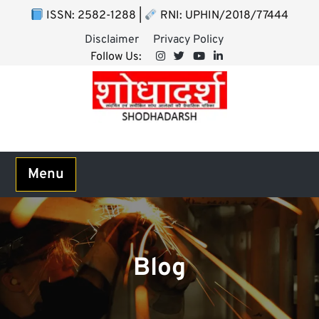
Skip
ISSN: 2582-1288 |
RNI: UPHIN/2018/77444
to
Disclaimer
Privacy Policy
content
Follow Us:
Menu
Blog