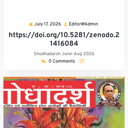
July 17, 2026
Editor@Admin
July
Editor@Admin
17,
https://doi.org/10.5281/zenodo.2
2026
1416084
Shodhadarsh June-Aug 2026
0 Comments