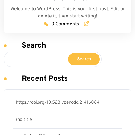
2026
Welcome to WordPress. This is your first post. Edit or
delete it, then start writing!
0 Comments
Search
Search
Recent Posts
https://doi.org/10.5281/zenodo.21416084
(no title)