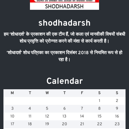
shodhadarsh
हम
‘
शोधादर्श
’
के प्रकाशन की एक टीम हैं
,
जो कला एवं मानवीकी विषयों संबधी
शोध प्रवृत्ति को प्रोन्नत करने की मंशा से कार्य करती है।
‘
शोधादर्श
’
शोध पत्रिका का प्रकाशन दिसंबर
2018
से नियमित रूप से हो
रहा है।
Calendar
M
T
W
T
F
S
S
1
2
3
4
5
6
7
8
9
10
11
12
13
14
15
16
17
18
19
20
21
22
23